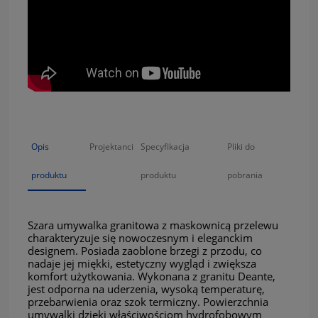
Opis
Projektanci
Specyfikacja
Pliki do
produktu
produktu
pobrania
Szara umywalka granitowa z maskownicą przelewu
charakteryzuje się nowoczesnym i eleganckim
designem. Posiada zaoblone brzegi z przodu, co
nadaje jej miękki, estetyczny wygląd i zwiększa
komfort użytkowania. Wykonana z granitu Deante,
jest odporna na uderzenia, wysoką temperaturę,
przebarwienia oraz szok termiczny. Powierzchnia
umywalki dzięki właściwościom hydrofobowym