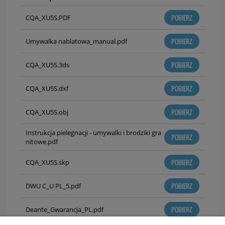
POBIERZ
CQA_XU5S.PDF
POBIERZ
Umywalka nablatowa_manual.pdf
POBIERZ
CQA_XU5S.3ds
POBIERZ
CQA_XU5S.dxf
POBIERZ
CQA_XU5S.obj
Instrukcja pielegnacji - umywalki i brodziki gra
POBIERZ
nitowe.pdf
POBIERZ
CQA_XU5S.skp
POBIERZ
DWU C_U PL_5.pdf
POBIERZ
Deante_Gwarancja_PL.pdf