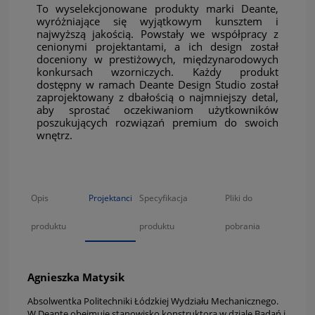
To wyselekcjonowane produkty marki Deante,
wyróżniające się wyjątkowym kunsztem i
najwyższą jakością. Powstały we współpracy z
cenionymi projektantami, a ich design został
doceniony w prestiżowych, międzynarodowych
konkursach wzorniczych. Każdy produkt
dostępny w ramach Deante Design Studio został
zaprojektowany z dbałością o najmniejszy detal,
aby sprostać oczekiwaniom użytkowników
poszukujących rozwiązań premium do swoich
wnętrz.
Opis
Projektanci
Specyfikacja
Pliki do
produktu
produktu
pobrania
Agnieszka Matysik
Absolwentka Politechniki Łódzkiej Wydziału Mechanicznego.
W Deante obejmuje stanowisko konstruktora w dziale Badań i