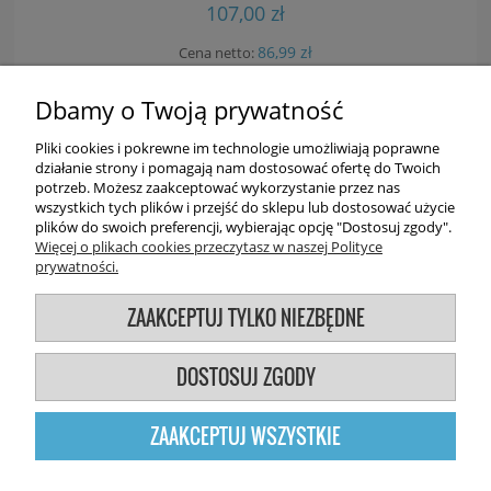
107,00 zł
86,99 zł
Cena netto:
Dbamy o Twoją prywatność
DO KOSZYKA
Pliki cookies i pokrewne im technologie umożliwiają poprawne
działanie strony i pomagają nam dostosować ofertę do Twoich
potrzeb. Możesz zaakceptować wykorzystanie przez nas
wszystkich tych plików i przejść do sklepu lub dostosować użycie
plików do swoich preferencji, wybierając opcję "Dostosuj zgody".
Więcej o plikach cookies przeczytasz w naszej Polityce
prywatności.
Użytkowanie sklepu oznacza zgodę na wykorzystywanie plików
ZAAKCEPTUJ TYLKO NIEZBĘDNE
cookies. Szczegółowe informacje w regulaminie.
DOSTOSUJ ZGODY
POKAŻ PEŁNĄ WERSJĘ STRONY
ZAAKCEPTUJ WSZYSTKIE
Sklep internetowy Shoper.pl