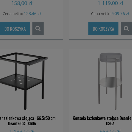
158,00 zł
1 119,00 zł
128,46 zł
909,76 zł
Cena netto:
Cena netto:
DO KOSZYKA
DO KOSZYKA
a łazienkowa stojąca - 66.5x50 cm
Konsola łazienkowa stojąca Deante 
Deante CST X60A
036A
1 199,00 zł
959,00 zł