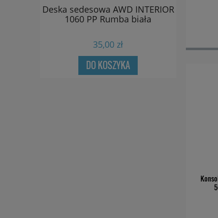
dla
Deska sedesowa AWD INTERIOR
Dozownik 
ych
1060 PP Rumba biała
D
padająca
uroplast
35,00 zł
DO KOSZYKA
Konsol
5