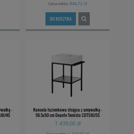
844,72 zł
Cena netto:
zyń
Bateria wannowa termostatyczna
Bateria p
Deante Silia BQS C10T
termostatyczna 
DO KOSZYKA
A4
1 039,00 zł
799,
walką -
Konsola łazienkowa stojąca z umywalką -
TS6U4S
56.5x50 cm Deante Temisto CDTS6U5S
1 439,00 zł
1 169,92 zł