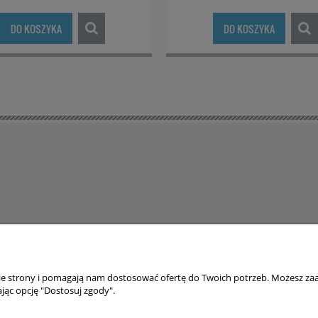
DO KOSZYKA
DO KOSZYKA
nie strony i pomagają nam dostosować ofertę do Twoich potrzeb. Możesz zaa
 cookies. Szczegółowe informacje w regulaminie.
jąc opcję "Dostosuj zgody".