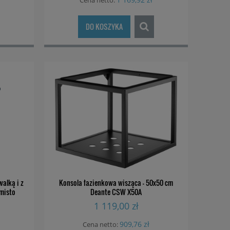
Cena netto:
DO KOSZYKA
alką i z
Konsola łazienkowa wisząca - 50x50 cm
emisto
Deante CSW X50A
1 119,00 zł
909,76 zł
Cena netto: