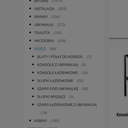
BATERIE
(1413)
INSTALACJA
(303)
WANNY
(334)
UMYWALKI
(572)
TOALETA
(336)
AKCESORIA
(434)
MEBLE
(66)
BLATY I PÓŁKI DO KONSOL
(7)
KONSOLE Z UMYWALKĄ
(6)
KONSOLE ŁAZIENKOWE
(34)
SŁUPKI ŁAZIENKOWE
(20)
SZAFKI POD UMYWALKĘ
(30)
SŁUPKI WISZĄCE
(3)
SZAFKI ŁAZIENKOWE Z UMYWALKĄ
(18)
Konsol
KABINY
(760)