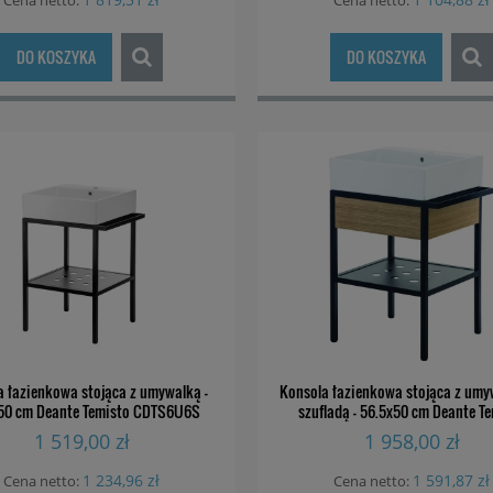
Cena netto:
Cena netto:
DO KOSZYKA
DO KOSZYKA
a łazienkowa stojąca z umywalką -
Konsola łazienkowa stojąca z umyw
50 cm Deante Temisto CDTS6U6S
szufladą - 56.5x50 cm Deante T
CDTD6U5S
1 519,00 zł
1 958,00 zł
1 234,96 zł
1 591,87 zł
Cena netto:
Cena netto: