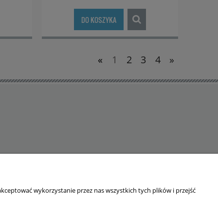
DO KOSZYKA
«
1
2
3
4
»
kceptować wykorzystanie przez nas wszystkich tych plików i przejść