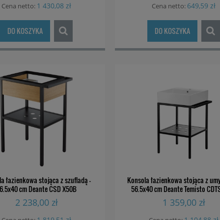
1 430,08 zł
649,59 zł
Cena netto:
Cena netto:
płynu do mycia naczyń
Dozownik płynu do mycia nac
eante ZZZ R00D
Deante ZZZ D00D
DO KOSZYKA
DO KOSZYKA
79,00 zł
79,00 zł
DO KOSZYKA
DO KOSZYKA
a łazienkowa stojąca z szufladą -
Konsola łazienkowa stojąca z umy
6.5x40 cm Deante CSD X50B
56.5x40 cm Deante Temisto CD
2 238,00 zł
1 359,00 zł
1 819,51 zł
1 104,88 zł