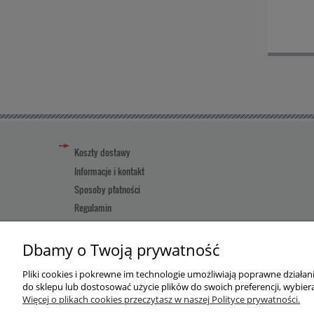
Koszty dostawy
Informacje i kontakt
Sposoby płatności
Regulamin
Reklamacja towaru
Pomoc
Dbamy o Twoją prywatność
Pliki cookies i pokrewne im technologie umożliwiają poprawne działa
Użytkowanie sklepu oznacza zgodę na wykorzystywanie plików
do sklepu lub dostosować użycie plików do swoich preferencji, wybiera
Więcej o plikach cookies przeczytasz w naszej Polityce prywatności.