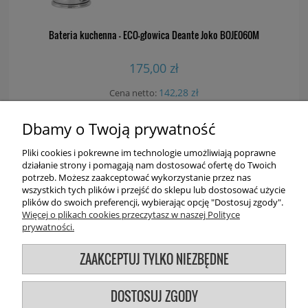
Bateria kuchenna - ECO-głowica Deante Joko BOJE060M
175,00 zł
142,28 zł
Cena netto:
Dbamy o Twoją prywatność
DO KOSZYKA
Pliki cookies i pokrewne im technologie umożliwiają poprawne
działanie strony i pomagają nam dostosować ofertę do Twoich
potrzeb. Możesz zaakceptować wykorzystanie przez nas
wszystkich tych plików i przejść do sklepu lub dostosować użycie
plików do swoich preferencji, wybierając opcję "Dostosuj zgody".
Więcej o plikach cookies przeczytasz w naszej Polityce
prywatności.
Użytkowanie sklepu oznacza zgodę na wykorzystywanie plików
ZAAKCEPTUJ TYLKO NIEZBĘDNE
cookies. Szczegółowe informacje w regulaminie.
DOSTOSUJ ZGODY