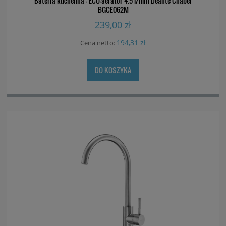
Bateria kuchenna - ECO-aerator 4.5 l/min Deante Chaber
BGCE062M
239,00 zł
194,31 zł
Cena netto:
DO KOSZYKA