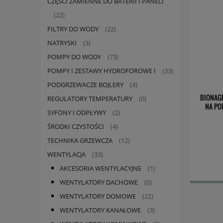
CZĘŚCI ZAMIENNE DO BATERII I PANELI
(22)
FILTRY DO WODY
(22)
NATRYSKI
(3)
POMPY DO WODY
(73)
POMPY I ZESTAWY HYDROFOROWE I
(33)
PODGRZEWACZE BOJLERY
(4)
BIONAG
REGULATORY TEMPERATURY
(0)
NA PO
SYFONY I ODPŁYWY
(2)
ŚRODKI CZYSTOŚCI
(4)
TECHNIKA GRZEWCZA
(12)
WENTYLACJA
(33)
AKCESORIA WENTYLACYJNE
(1)
WENTYLATORY DACHOWE
(0)
WENTYLATORY DOMOWE
(22)
WENTYLATORY KANAŁOWE
(3)