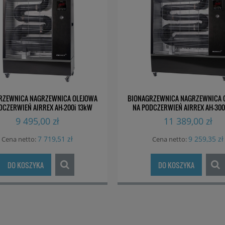
RZEWNICA NAGRZEWNICA OLEJOWA
BIONAGRZEWNICA NAGRZEWNICA 
DCZERWIEŃ AIRREX AH-200i 13kW
NA PODCZERWIEŃ AIRREX AH-300
9 495,00 zł
11 389,00 zł
7 719,51 zł
9 259,35 zł
Cena netto:
Cena netto:
DO KOSZYKA
DO KOSZYKA