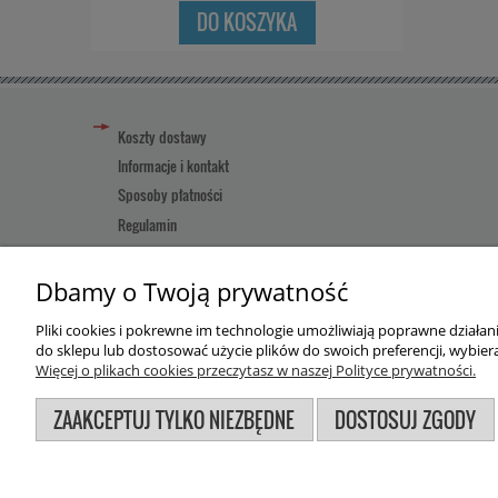
DO KOSZYKA
Koszty dostawy
Informacje i kontakt
Sposoby płatności
Regulamin
Reklamacja towaru
Pomoc
Dbamy o Twoją prywatność
Pliki cookies i pokrewne im technologie umożliwiają poprawne działa
Użytkowanie sklepu oznacza zgodę na wykorzystywanie plików
do sklepu lub dostosować użycie plików do swoich preferencji, wybiera
Więcej o plikach cookies przeczytasz w naszej Polityce prywatności.
ZAAKCEPTUJ TYLKO NIEZBĘDNE
DOSTOSUJ ZGODY