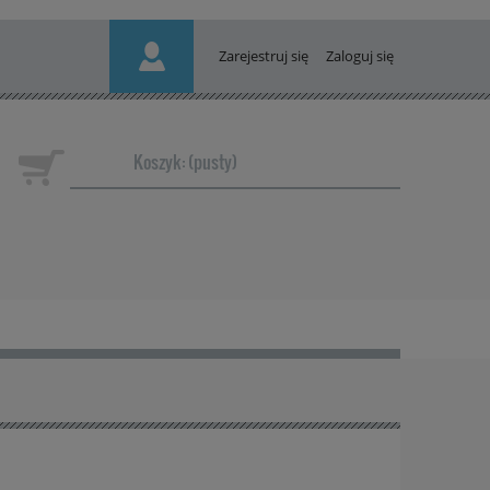
Zarejestruj się
Zaloguj się
Koszyk:
(pusty)