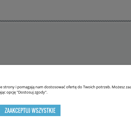
DO KOSZYKA
DO KOSZYKA
nie strony i pomagają nam dostosować ofertę do Twoich potrzeb. Możesz zaa
 cookies. Szczegółowe informacje w regulaminie.
jąc opcję "Dostosuj zgody".
ZAAKCEPTUJ WSZYSTKIE
Sklep internetowy Shoper.pl