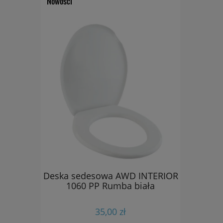
Nowości
dla
Deska sedesowa AWD INTERIOR
Dozownik 
ych
1060 PP Rumba biała
D
padająca
uroplast
35,00 zł