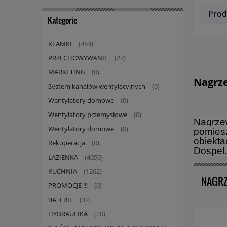
Prod
Kategorie
KLAMKI
(454)
PRZECHOWYWANIE
(27)
MARKETING
(0)
Nagrz
System kanałów wentylacyjnych
(0)
Wentylatory domowe
(0)
Wentylatory przemysłowe
(0)
Nagrze
Wentylatory domowe
(0)
pomiesz
obiekta
Rekuperacja
(0)
Dospel.
ŁAZIENKA
(4059)
KUCHNIA
(1262)
NAGRZ
PROMOCJE !!!
(0)
BATERIE
(32)
HYDRAULIKA
(20)