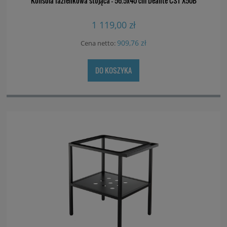
Konsola łazienkowa stojąca - 56.5x40 cm Deante CST X50B
1 119,00 zł
909,76 zł
Cena netto:
DO KOSZYKA