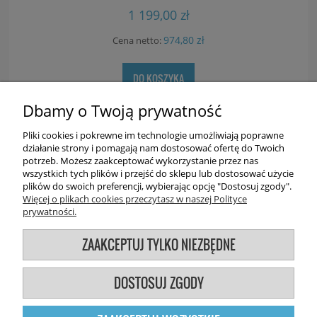
1 199,00 zł
974,80 zł
Cena netto:
DO KOSZYKA
Dbamy o Twoją prywatność
Pliki cookies i pokrewne im technologie umożliwiają poprawne
«
1
2
»
działanie strony i pomagają nam dostosować ofertę do Twoich
potrzeb. Możesz zaakceptować wykorzystanie przez nas
wszystkich tych plików i przejść do sklepu lub dostosować użycie
plików do swoich preferencji, wybierając opcję "Dostosuj zgody".
Więcej o plikach cookies przeczytasz w naszej Polityce
prywatności.
Użytkowanie sklepu oznacza zgodę na wykorzystywanie plików
ZAAKCEPTUJ TYLKO NIEZBĘDNE
cookies. Szczegółowe informacje w regulaminie.
DOSTOSUJ ZGODY
POKAŻ PEŁNĄ WERSJĘ STRONY