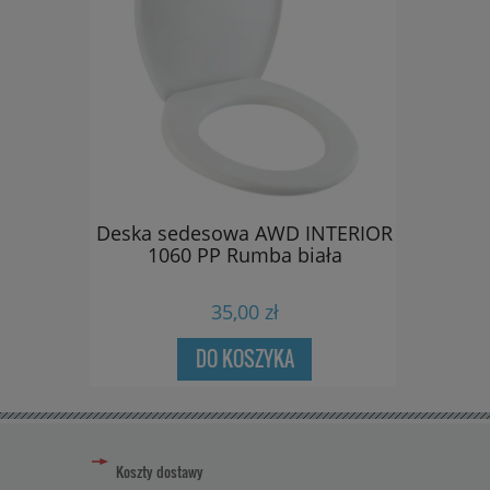
dla
Deska sedesowa AWD INTERIOR
Dozownik 
ych
1060 PP Rumba biała
D
padająca
uroplast
35,00 zł
DO KOSZYKA
Koszty dostawy