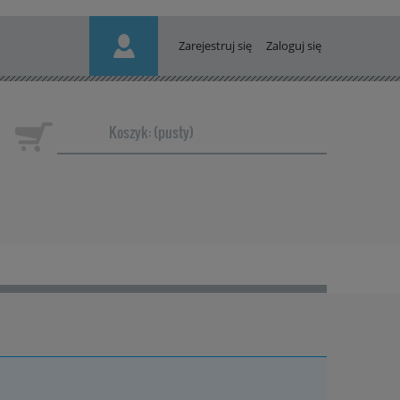
Zarejestruj się
Zaloguj się
Koszyk:
(pusty)