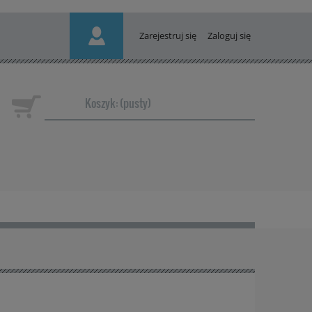
Zarejestruj się
Zaloguj się
Koszyk:
(pusty)