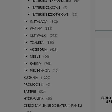
BATERIE Z TERMOSTATEM
(46)
BATERIE CZASOWE
(7)
BATERIE BEZDOTYKOWE
(25)
INSTALACJA
(302)
WANNY
(333)
UMYWALKI
(573)
TOALETA
(330)
AKCESORIA
(423)
MEBLE
(66)
KABINY
(763)
PIELĘGNACJA
(16)
KUCHNIA
(1259)
PROMOCJE !!!
(0)
BATERIE
(32)
Bateria
HYDRAULIKA
(20)
4.5
CZĘŚCI ZAMIENNE DO BATERII I PANELI