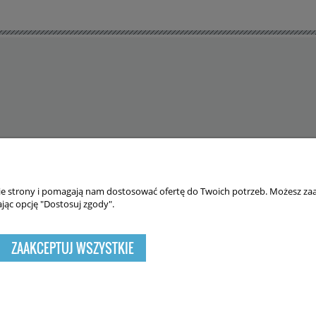
nie strony i pomagają nam dostosować ofertę do Twoich potrzeb. Możesz zaa
 cookies. Szczegółowe informacje w regulaminie.
jąc opcję "Dostosuj zgody".
ZAAKCEPTUJ WSZYSTKIE
Sklep internetowy Shoper.pl