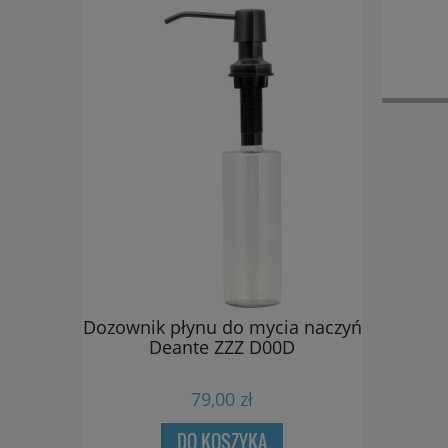
ia naczyń
Dozownik płynu do mycia naczyń
Bateria w
0D
Deante ZZZ D00D
Dean
79,00 zł
DO KOSZYKA