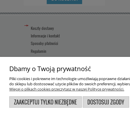
Koszty dostawy
Informacje i kontakt
Sposoby płatności
Regulamin
Reklamacja towaru
Pomoc
Dbamy o Twoją prywatność
Pliki cookies i pokrewne im technologie umożliwiają poprawne działa
Użytkowanie sklepu oznacza zgodę na wykorzystywanie plików
do sklepu lub dostosować użycie plików do swoich preferencji, wybiera
Więcej o plikach cookies przeczytasz w naszej Polityce prywatności.
ZAAKCEPTUJ TYLKO NIEZBĘDNE
DOSTOSUJ ZGODY