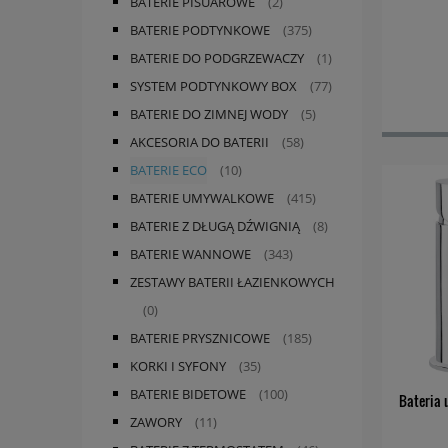
BATERIE PISUAROWE
(2)
BATERIE PODTYNKOWE
(375)
BATERIE DO PODGRZEWACZY
(1)
SYSTEM PODTYNKOWY BOX
(77)
BATERIE DO ZIMNEJ WODY
(5)
AKCESORIA DO BATERII
(58)
BATERIE ECO
(10)
BATERIE UMYWALKOWE
(415)
BATERIE Z DŁUGĄ DŹWIGNIĄ
(8)
BATERIE WANNOWE
(343)
ZESTAWY BATERII ŁAZIENKOWYCH
(0)
BATERIE PRYSZNICOWE
(185)
KORKI I SYFONY
(35)
BATERIE BIDETOWE
(100)
Bateria 
ZAWORY
(11)