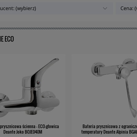
ucent: (wybierz)
Cena: (
IE ECO
 prysznicowa ścienna - ECO-głowica
Bateria prysznicowa z ogranic
Deante Joko BOJE040M
temperatury Deante Alpinia BG