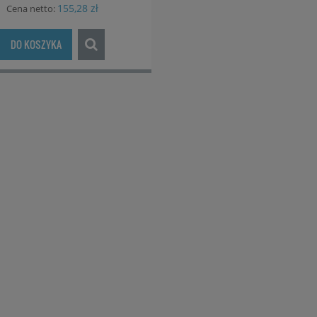
155,28 zł
Cena netto:
DO KOSZYKA
annowa termostatyczna
Bateria prysznicowa
te Silia BQS C10T
termostatyczna Deante Silia 
A40T
1 039,00 zł
799,00 zł