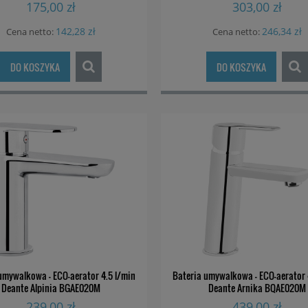
175,00 zł
303,00 zł
142,28 zł
246,34 zł
Cena netto:
Cena netto:
DO KOSZYKA
DO KOSZYKA
umywalkowa - ECO-aerator 4.5 l/min
Bateria umywalkowa - ECO-aerator 
Deante Alpinia BGAE020M
Deante Arnika BQAE020M
239,00 zł
439,00 zł