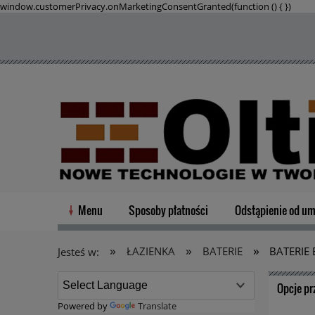
window.customerPrivacy.onMarketingConsentGranted(function () {
})
Menu
Sposoby płatności
Odstąpienie od u
»
»
»
ŁAZIENKA
BATERIE
BATERIE
Jesteś w:
Opcje pr
Powered by
Translate