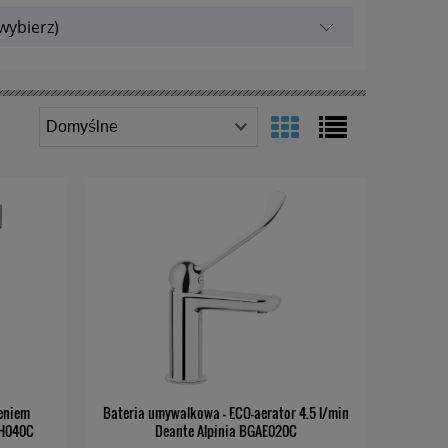
wybierz)
zeniem
Bateria umywalkowa - ECO-aerator 4.5 l/min
AH040C
Deante Alpinia BGAE020C