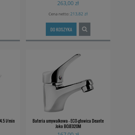
263,00 zł
213,82 zł
Cena netto:
DO KOSZYKA
4.5 l/min
Bateria umywalkowa - ECO-głowica Deante
Joko BOJE020M
167,00 zł