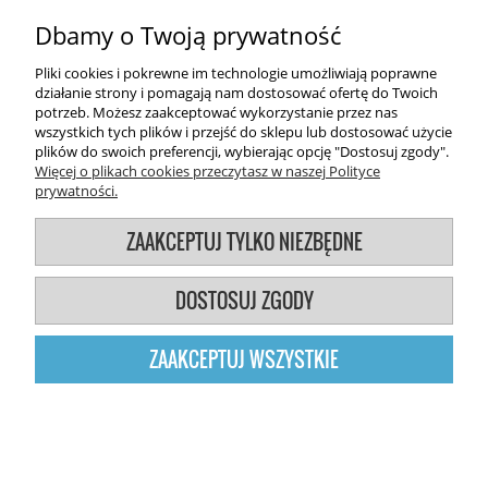
Dbamy o Twoją prywatność
Użytkowanie sklepu oznacza zgodę na wykorzystywanie plików
Pliki cookies i pokrewne im technologie umożliwiają poprawne
cookies. Szczegółowe informacje w regulaminie.
działanie strony i pomagają nam dostosować ofertę do Twoich
potrzeb. Możesz zaakceptować wykorzystanie przez nas
wszystkich tych plików i przejść do sklepu lub dostosować użycie
plików do swoich preferencji, wybierając opcję "Dostosuj zgody".
POKAŻ PEŁNĄ WERSJĘ STRONY
Więcej o plikach cookies przeczytasz w naszej Polityce
prywatności.
Sklep internetowy Shoper.pl
ZAAKCEPTUJ TYLKO NIEZBĘDNE
DOSTOSUJ ZGODY
ZAAKCEPTUJ WSZYSTKIE