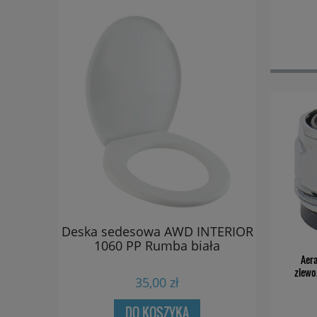
dla
Deska sedesowa AWD INTERIOR
Dozownik 
ych
1060 PP Rumba biała
D
padająca
Aer
zlewo
uroplast
35,00 zł
DO KOSZYKA