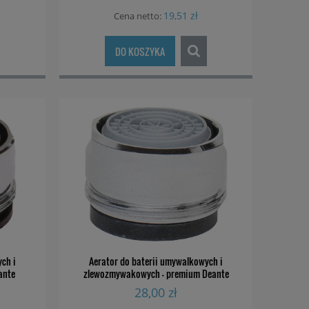
19,51 zł
Cena netto:
DO KOSZYKA
ch i
Aerator do baterii umywalkowych i
ante
zlewozmywakowych - premium Deante
XDC00PCZ1
28,00 zł