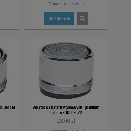
22,76 zł
Cena netto:
DO KOSZYKA
zyń
Bateria wannowa termostatyczna
Bateria p
Deante Silia BQS C10T
termostatyczna 
ic Deante
Aerator do baterii wannowych - premium
Deante XDC00PCZ2
A4
28,00 zł
1 039,00 zł
799,
22,76 zł