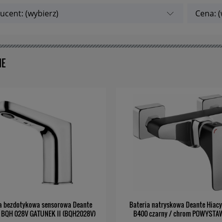
ucent: (wybierz)
Cena: (
IE
a bezdotykowa sensorowa Deante
Bateria natryskowa Deante Hiac
 BQH 028V GATUNEK II (BQH2028V)
B400 czarny / chrom POWYST