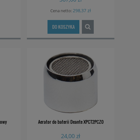
298,37 zł
Cena netto:
DO KOSZYKA
towy
Aerator do baterii Deante XPCT2PCZ0
24,00 zł