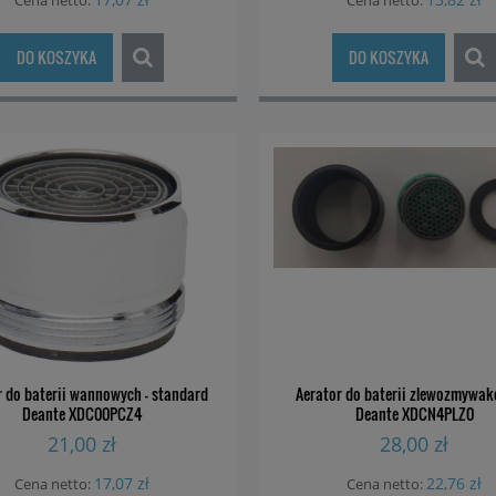
Cena netto:
Cena netto:
DO KOSZYKA
DO KOSZYKA
r do baterii wannowych - standard
Aerator do baterii zlewozmywa
Deante XDC00PCZ4
Deante XDCN4PLZ0
21,00 zł
28,00 zł
17,07 zł
22,76 zł
Cena netto:
Cena netto: