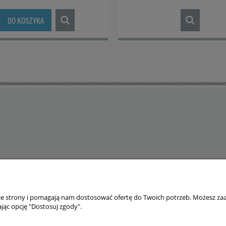
DO KOSZYKA
nie strony i pomagają nam dostosować ofertę do Twoich potrzeb. Możesz zaa
 cookies. Szczegółowe informacje w regulaminie.
jąc opcję "Dostosuj zgody".