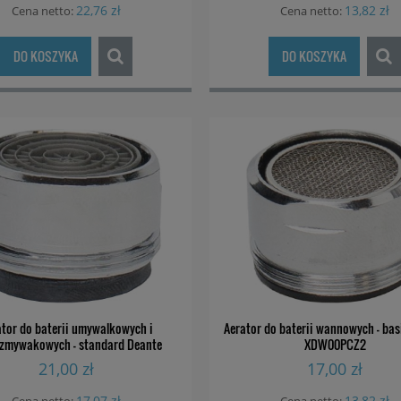
22,76 zł
13,82 zł
Cena netto:
Cena netto:
DO KOSZYKA
DO KOSZYKA
płynu do mycia naczyń
Dozownik płynu do mycia nac
eante ZZZ R00D
Deante ZZZ D00D
ator do baterii umywalkowych i
Aerator do baterii wannowych - bas
zmywakowych - standard Deante
XDW00PCZ2
79,00 zł
79,00 zł
XDC00PCZ3
21,00 zł
17,00 zł
DO KOSZYKA
DO KOSZYKA
17,07 zł
13,82 zł