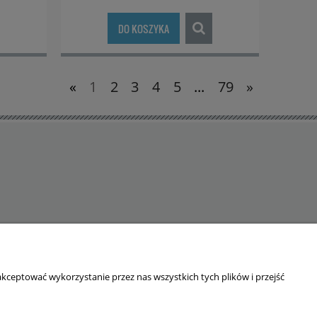
DO KOSZYKA
«
1
2
3
4
5
...
79
»
kceptować wykorzystanie przez nas wszystkich tych plików i przejść