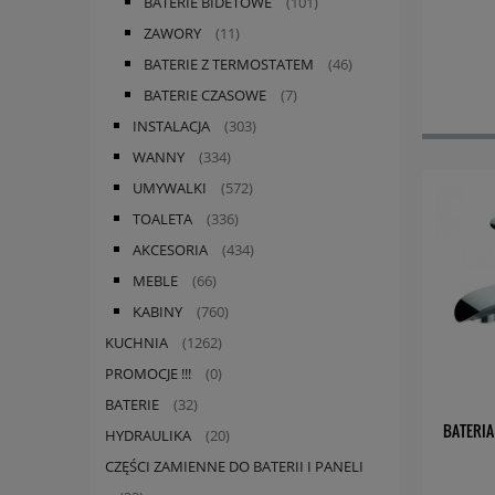
BATERIE BIDETOWE
(101)
ZAWORY
(11)
BATERIE Z TERMOSTATEM
(46)
BATERIE CZASOWE
(7)
INSTALACJA
(303)
WANNY
(334)
UMYWALKI
(572)
TOALETA
(336)
AKCESORIA
(434)
MEBLE
(66)
KABINY
(760)
KUCHNIA
(1262)
PROMOCJE !!!
(0)
BATERIE
(32)
BATERIA
HYDRAULIKA
(20)
CZĘŚCI ZAMIENNE DO BATERII I PANELI