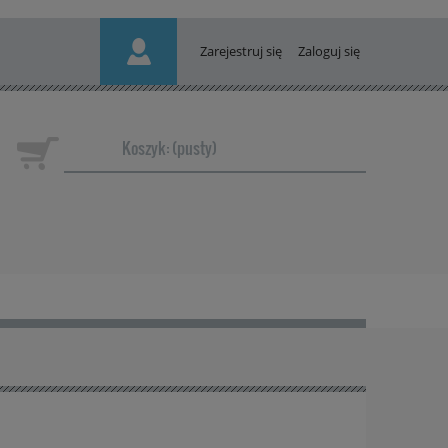
Zarejestruj się
Zaloguj się
Koszyk:
(pusty)