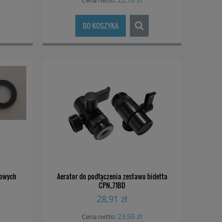
Cena netto:
DO KOSZYKA
kowych
Aerator do podłączenia zestawu bidetta
CPN_71BD
28,91 zł
23,50 zł
Cena netto: