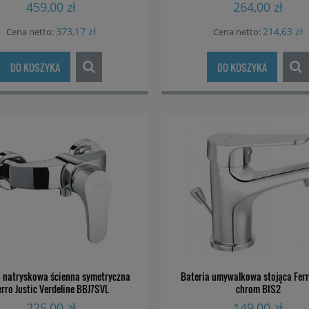
EKSPOZYCJA
459,00 zł
264,00 zł
373,17 zł
214,63 zł
Cena netto:
Cena netto:
DO KOSZYKA
DO KOSZYKA
a natryskowa ścienna symetryczna
Bateria umywalkowa stojąca Fer
erro Justic Verdeline BBJ7SVL
chrom BIS2
225,00 zł
149,00 zł