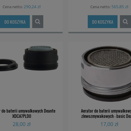
290,24 zł
565,85 zł
Cena netto:
Cena netto:
DO KOSZYKA
DO KOSZYKA
r do baterii umywalkowych Deante
Aerator do baterii umywalkowy
XDCA7PLD0
zlewozmywakowych - basic De
XDW00PCZ1
28,00 zł
17,00 zł