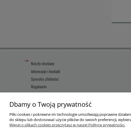
Koszty dostawy
Informacje i kontakt
Sposoby płatności
Regulamin
Reklamacja towaru
Pomoc
Dbamy o Twoją prywatność
Pliki cookies i pokrewne im technologie umożliwiają poprawne działa
Użytkowanie sklepu oznacza zgodę na wykorzystywanie plików
do sklepu lub dostosować użycie plików do swoich preferencji, wybiera
Więcej o plikach cookies przeczytasz w naszej Polityce prywatności.