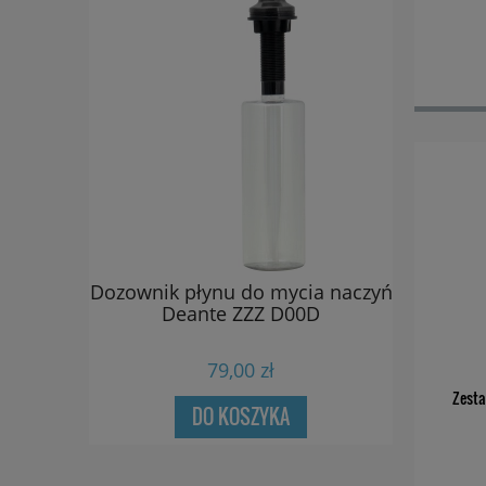
ia naczyń
Dozownik płynu do mycia naczyń
Bateria w
0D
Deante ZZZ D00D
Dean
79,00 zł
Zesta
DO KOSZYKA