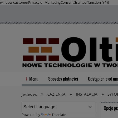
window.customerPrivacy.onMarketingConsentGranted(function () {
})
Menu
Sposoby płatności
Odstąpienie od u
»
»
»
ŁAZIENKA
INSTALACJA
SYFO
Jesteś w:
Opcje pr
Powered by
Translate