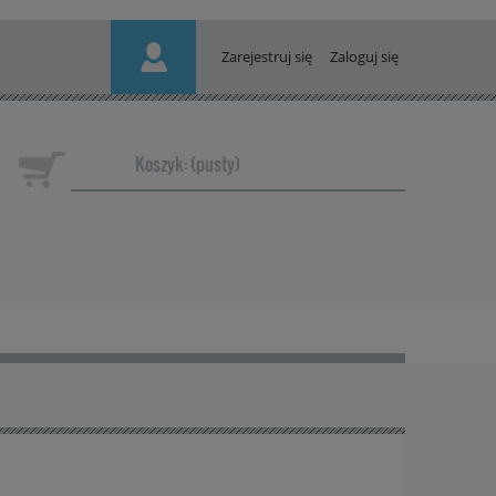
Zarejestruj się
Zaloguj się
Koszyk:
(pusty)