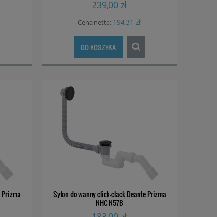
239,00 zł
194,31 zł
Cena netto:
DO KOSZYKA
e Prizma
Syfon do wanny click-clack Deante Prizma
NHC N57B
183,00 zł