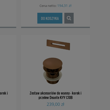
194,31 zł
Cena netto:
DO KOSZYKA
orek i
Zestaw akcesoriów do wanny - korek i
przelew Deante KYY C10B
239,00 zł