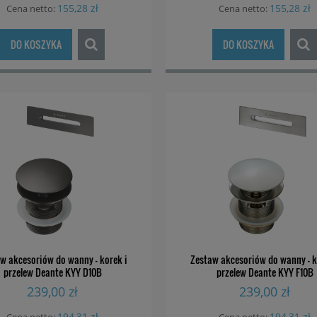
155,28 zł
155,28 zł
Cena netto:
Cena netto:
DO KOSZYKA
DO KOSZYKA
annowa termostatyczna
Bateria prysznicowa
te Silia BQS C10T
termostatyczna Deante Silia 
A40T
1 039,00 zł
799,00 zł
w akcesoriów do wanny - korek i
Zestaw akcesoriów do wanny - k
przelew Deante KYY D10B
przelew Deante KYY F10B
239,00 zł
239,00 zł
194,31 zł
194,31 zł