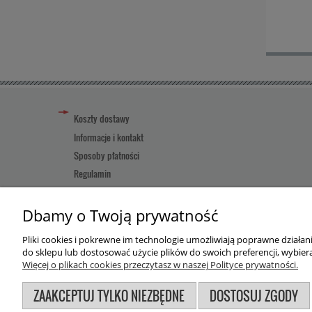
Koszty dostawy
Informacje i kontakt
Sposoby płatności
Regulamin
Reklamacja towaru
Pomoc
Dbamy o Twoją prywatność
Pliki cookies i pokrewne im technologie umożliwiają poprawne działa
Użytkowanie sklepu oznacza zgodę na wykorzystywanie plików
do sklepu lub dostosować użycie plików do swoich preferencji, wybiera
Więcej o plikach cookies przeczytasz w naszej Polityce prywatności.
ZAAKCEPTUJ TYLKO NIEZBĘDNE
DOSTOSUJ ZGODY