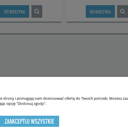
DO KOSZYKA
DO KOSZYKA
nie strony i pomagają nam dostosować ofertę do Twoich potrzeb. Możesz zaa
 cookies. Szczegółowe informacje w regulaminie.
jąc opcję "Dostosuj zgody".
ZAAKCEPTUJ WSZYSTKIE
Sklep internetowy Shoper.pl