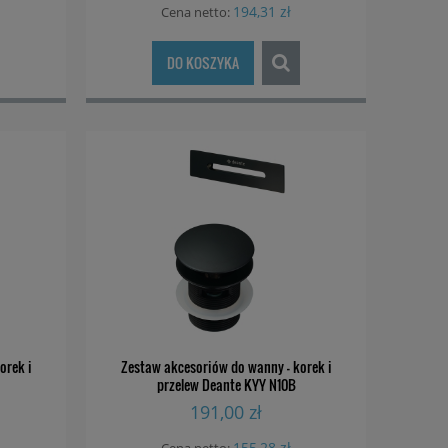
194,31 zł
Cena netto:
DO KOSZYKA
Bateria prysznicowa
Bateria p
BQS
termostatyczna Deante Silia BQS
termostatyczna 
040T
R4
559,00 zł
1 119
orek i
Zestaw akcesoriów do wanny - korek i
przelew Deante KYY N10B
191,00 zł
155,28 zł