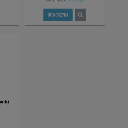
Cena netto:
DO KOSZYKA
orek i