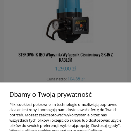
STEROWNIK IBO Włącznik/Wyłącznik Ciśnieniowy SK-15 Z
KABLEM
129,00 zł
104,88 zł
Cena netto:
Dbamy o Twoją prywatność
DO KOSZYKA
Pliki cookies i pokrewne im technologie umożliwiają poprawne
działanie strony i pomagają nam dostosować ofertę do Twoich
potrzeb. Możesz zaakceptować wykorzystanie przez nas
wszystkich tych plików i przejść do sklepu lub dostosować użycie
plików do swoich preferencji, wybierając opcję "Dostosuj zgody".
Więcej o plikach cookies przeczytasz w naszej Polityce