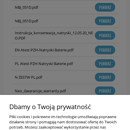
POBIERZ
NBJ_051D.pdf
POBIERZ
NBJ_051D.pdf
Instrukcja_konserwacja_natryski_12.05.20_NE
POBIERZ
O.PDF
POBIERZ
EN Atest-PZH-Natryski Baterie.pdf
POBIERZ
PL Atest-PZH-Natryski Baterie.pdf
POBIERZ
N ZESTW PL.pdf
POBIERZ
Neo_Gwarancje_warranty.pdf
POBIERZ
Chrom.jpg
Dbamy o Twoją prywatność
Pliki cookies i pokrewne im technologie umożliwiają poprawne
działanie strony i pomagają nam dostosować ofertę do Twoich
potrzeb. Możesz zaakceptować wykorzystanie przez nas