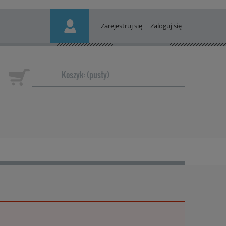
Zarejestruj się
Zaloguj się
Koszyk:
(pusty)