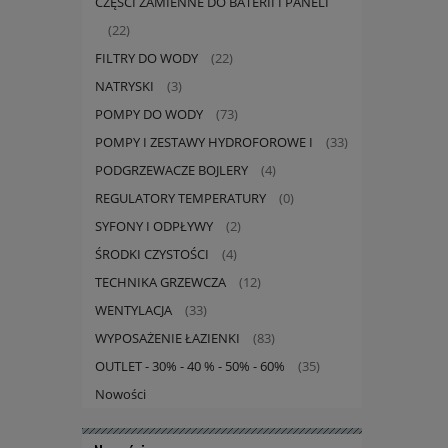
CZĘŚCI ZAMIENNE DO BATERII I PANELI
(22)
FILTRY DO WODY
(22)
NATRYSKI
(3)
POMPY DO WODY
(73)
POMPY I ZESTAWY HYDROFOROWE I
(33)
PODGRZEWACZE BOJLERY
(4)
REGULATORY TEMPERATURY
(0)
SYFONY I ODPŁYWY
(2)
ŚRODKI CZYSTOŚCI
(4)
TECHNIKA GRZEWCZA
(12)
WENTYLACJA
(33)
WYPOSAŻENIE ŁAZIENKI
(83)
OUTLET - 30% - 40 % - 50% - 60%
(35)
Nowości