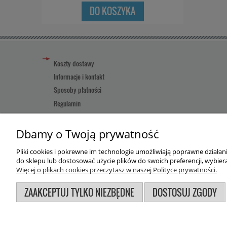
DO KOSZYKA
Koszty dostawy
Informacje i kontakt
Sposoby płatności
Regulamin
Reklamacja towaru
Pomoc
Dbamy o Twoją prywatność
Pliki cookies i pokrewne im technologie umożliwiają poprawne działa
Użytkowanie sklepu oznacza zgodę na wykorzystywanie plików
do sklepu lub dostosować użycie plików do swoich preferencji, wybiera
Więcej o plikach cookies przeczytasz w naszej Polityce prywatności.
ZAAKCEPTUJ TYLKO NIEZBĘDNE
DOSTOSUJ ZGODY