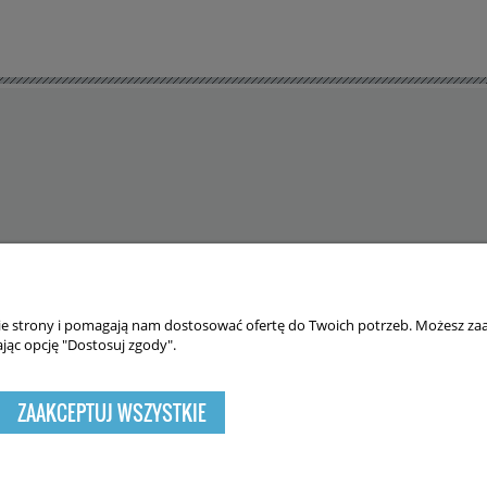
DO KOSZYKA
DO KOSZYKA
nie strony i pomagają nam dostosować ofertę do Twoich potrzeb. Możesz zaa
 cookies. Szczegółowe informacje w regulaminie.
jąc opcję "Dostosuj zgody".
ZAAKCEPTUJ WSZYSTKIE
Sklep internetowy Shoper.pl