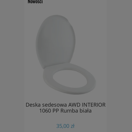
Nowości
dla
Deska sedesowa AWD INTERIOR
Dozownik 
ych
1060 PP Rumba biała
D
padająca
uroplast
35,00 zł